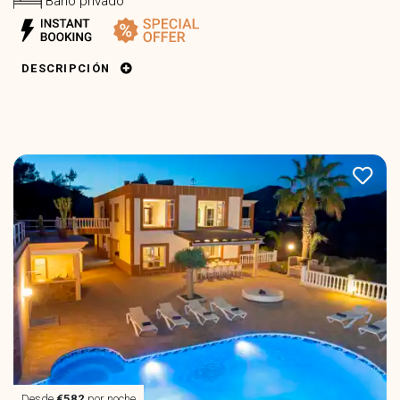
Baño privado
DESCRIPCIÓN
Desde
€582
por noche