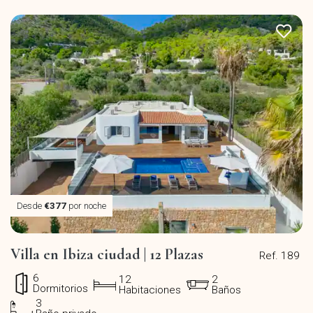
Desde
€377
por noche
Villa en Ibiza ciudad | 12 Plazas
Ref. 189
6
12
2
Dormitorios
Habitaciones
Baños
3