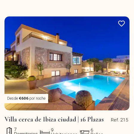
Desde
€606
por noche
Villa cerca de Ibiza ciudad | 16 Plazas
Ref. 215
7
9
6
Dormitorios