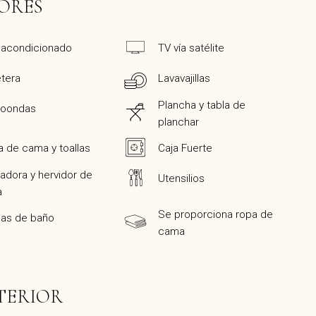
ORES
 acondicionado
TV vía satélite
tera
Lavavajillas
Plancha y tabla de
roondas
planchar
 de cama y toallas
Caja Fuerte
adora y hervidor de
Utensilios
a
Se proporciona ropa de
las de baño
cama
TERIOR