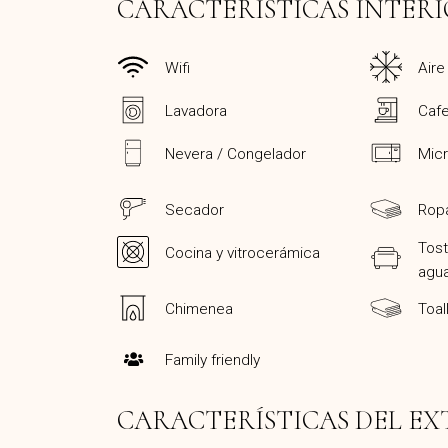
CARACTERÍSTICAS INTERI
Wifi
Aire
Lavadora
Cafe
Nevera / Congelador
Mic
Secador
Ropa
Tost
Cocina y vitrocerámica
agu
Chimenea
Toal
Family friendly
CARACTERÍSTICAS DEL EX