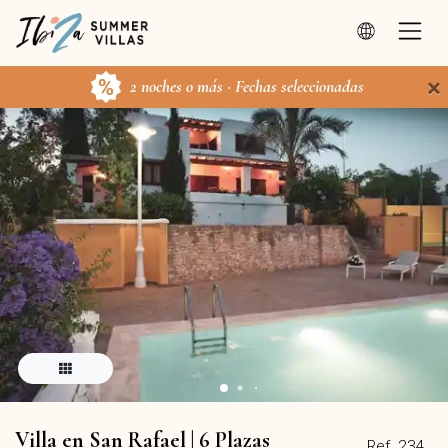
×
2 noches o más · Fechas seleccionadas
Villa en San Rafael | 6 Plazas
Ref. 234