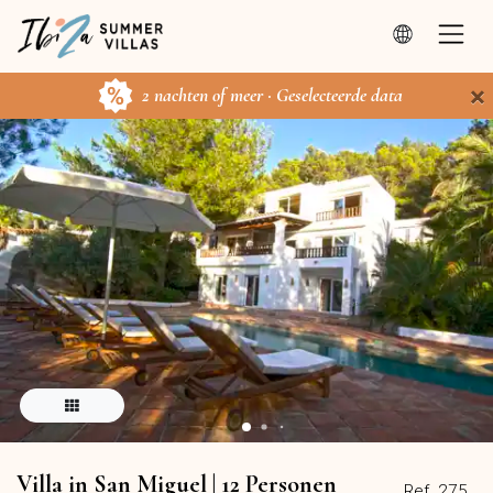
×
2 nachten of meer · Geselecteerde data
Villa in San Miguel | 12 Personen
Ref. 275