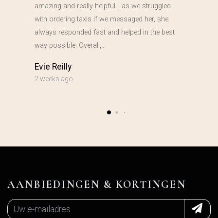
amazing and really helpful… as we struggled
with ordering taxis if we messaged her, she
always responded fast and helped in the best
way possible. Overall,…
Evie Reilly
2 weeks ago
AANBIEDINGEN & KORTINGEN