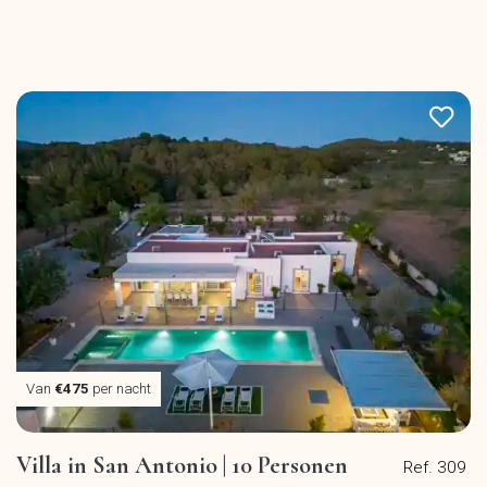
Van
€475
per nacht
Villa in San Antonio | 10 Personen
Ref. 309