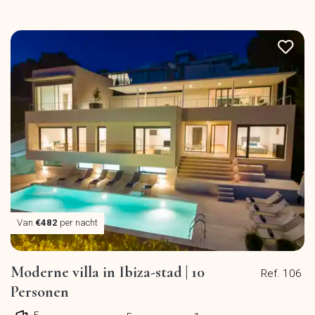
Van
€482
per nacht
Moderne villa in Ibiza-stad | 10
Ref. 106
Personen