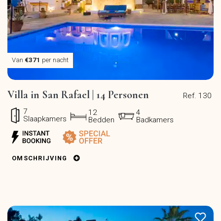
Van
€371
per nacht
Villa in San Rafael | 14 Personen
Ref. 130
7
12
4
Slaapkamers
Bedden
Badkamers
OMSCHRIJVING