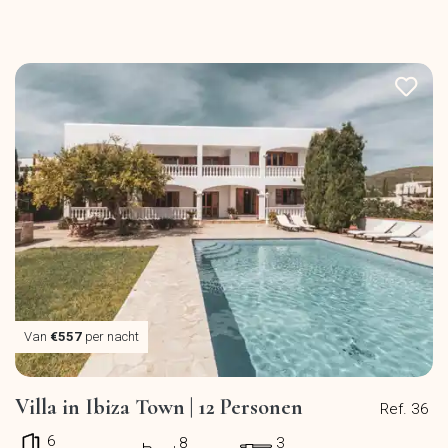
Van
€557
per nacht
Villa in Ibiza Town | 12 Personen
Ref. 36
6
8
3