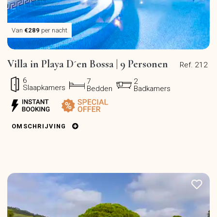
Van
€289
per nacht
Villa in Playa D´en Bossa | 9 Personen
Ref. 212
6
7
2
Slaapkamers
Bedden
Badkamers
OMSCHRIJVING