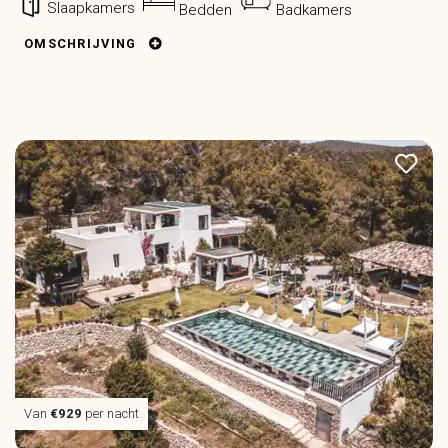
Slaapkamers
Bedden
Badkamers
OMSCHRIJVING
Van
€929
per nacht