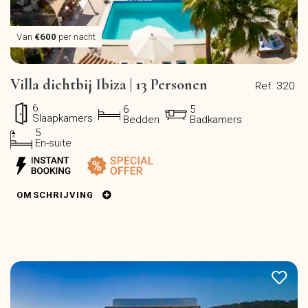
Van
€600
per nacht
Villa dichtbij Ibiza | 13 Personen
Ref. 320
6
6
5
Slaapkamers
Bedden
Badkamers
5
En-suite
OMSCHRIJVING