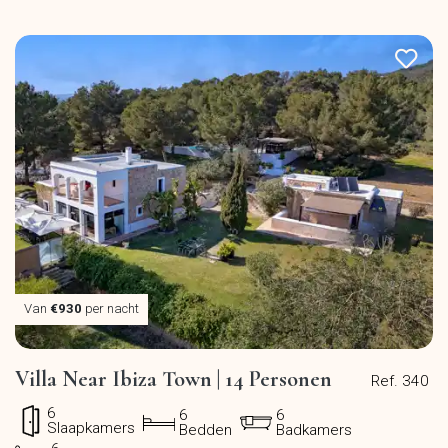
Van
€930
per nacht
Villa Near Ibiza Town | 14 Personen
Ref. 340
6
6
6
Slaapkamers
Bedden
Badkamers