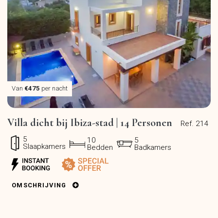
Van
€475
per nacht
Villa dicht bij Ibiza-stad | 14 Personen
Ref. 214
5
10
5
Slaapkamers
Bedden
Badkamers
OMSCHRIJVING