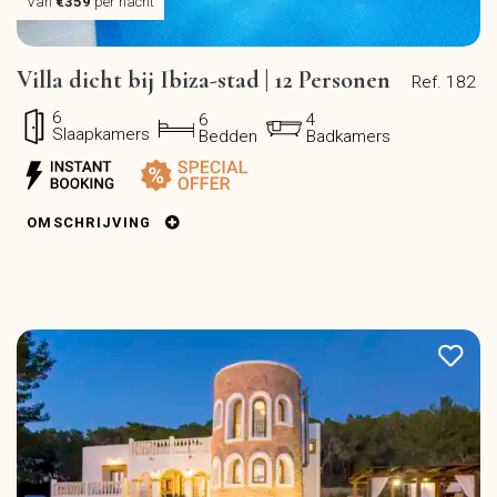
Van
€359
per nacht
Villa dicht bij Ibiza-stad | 12 Personen
Ref. 182
6
6
4
Slaapkamers
Bedden
Badkamers
OMSCHRIJVING