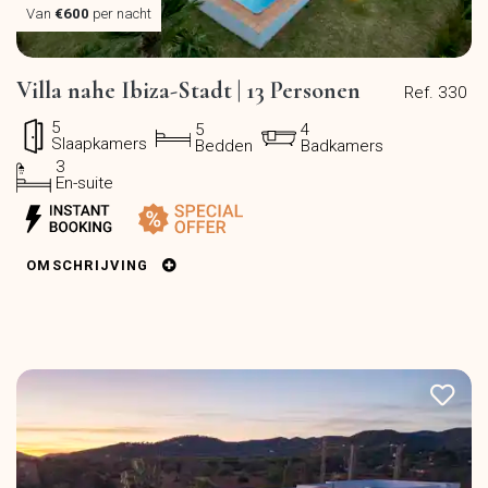
Van
€600
per nacht
Villa nahe Ibiza-Stadt | 13 Personen
Ref. 330
5
5
4
Slaapkamers
Bedden
Badkamers
3
En-suite
OMSCHRIJVING