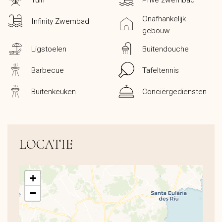
Tuin
Privé zwembad
Onafhankelijk
Infinity Zwembad
gebouw
Ligstoelen
Buitendouche
Barbecue
Tafeltennis
Buitenkeuken
Conciërgediensten
LOCATIE
+
−