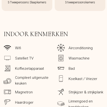
3 Tweepersoons Slaapkamers
3 tweepersoonskamers
INDOOR KENMERKEN
Wifi
Airconditioning
Satelliet TV
Wasmachine
Koffiezetapparaat
Bad
Compleet uitgeruste
Koelkast / Vriezer
keuken
Magnetron
Strijkijzer & strijkplank
Linnengoed en
Haardroger
handdoeken