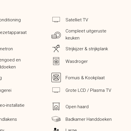
onditioning
Satelliet TV
Compleet uitgeruste
iezetapparaat
keuken
netron
Strijkijzer & strijkplank
nengoed en
Wasdroger
ddoeken
ig
Fornuis & Kookplaat
kgerei
Grote LCD / Plasma TV
eo-installatie
Open haard
ndlakens
Badkamer Handdoeken
ry
Large