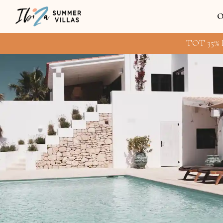
O
TOT 35% 