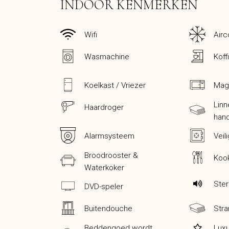
INDOOR KENMERKEN
Wifi
Airc
Wasmachine
Koff
Koelkast / Vriezer
Mag
Lin
Haardroger
han
Alarmsysteem
Veil
Broodrooster &
Koo
Waterkoker
Ster
DVD-speler
Buitendouche
Stra
Beddengoed wordt
Luxu