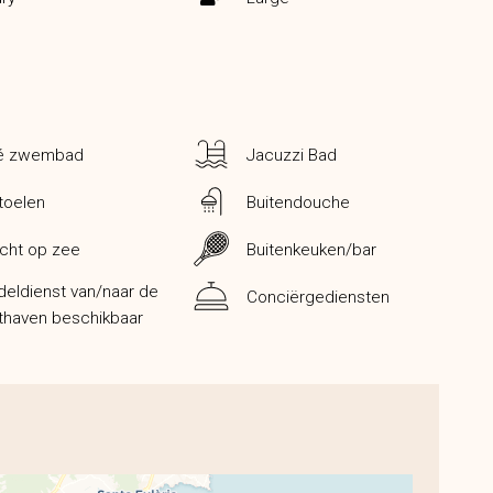
vé zwembad
Jacuzzi Bad
toelen
Buitendouche
icht op zee
Buitenkeuken/bar
eldienst van/naar de
Conciërgediensten
thaven beschikbaar