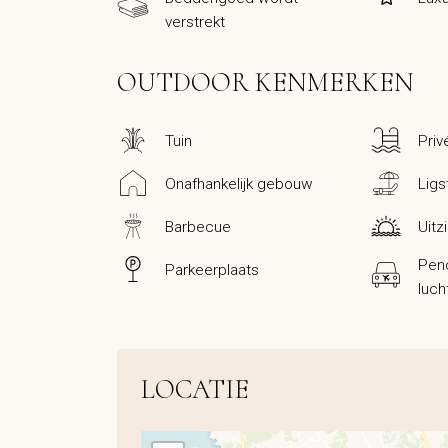
verstrekt
OUTDOOR KENMERKEN
Tuin
Pri
Onafhankelijk gebouw
Ligs
Barbecue
Uitz
Pend
Parkeerplaats
luch
LOCATIE