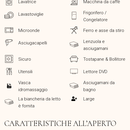
Lavatrice
Macchina da caffè
Frigorifero /
Lavastoviglie
Congelatore
Microonde
Ferro e asse da stiro
Lenzuola e
Asciugacapelli
asciugamani
Sicuro
Tostapane & Bollitore
Utensili
Lettore DVD
Vasca
Asciugamani da
idromassaggio
bagno
La biancheria da letto
Large
è fornita
CARATTERISTICHE ALL’APERTO