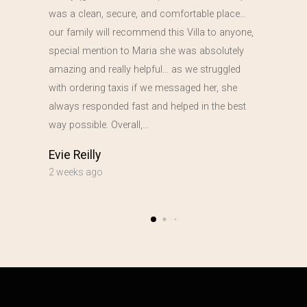
was a clean, secure, and comfortable place…
our family will recommend this Villa to anyone,
special mention to Maria she was absolutely
amazing and really helpful… as we struggled
with ordering taxis if we messaged her, she
always responded fast and helped in the best
way possible. Overall,…
Evie Reilly
2 weeks ago