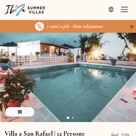
×
2 notti o più · Date selezionate
Villa a San Rafael | 12 Persone
Ref. 109