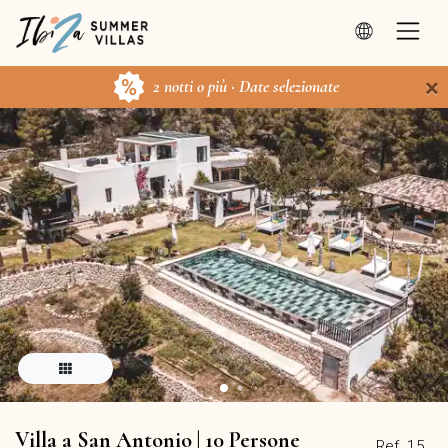
×
2 notti o più · Date selezionate
Villa a San Antonio | 10 Persone
Ref. 15