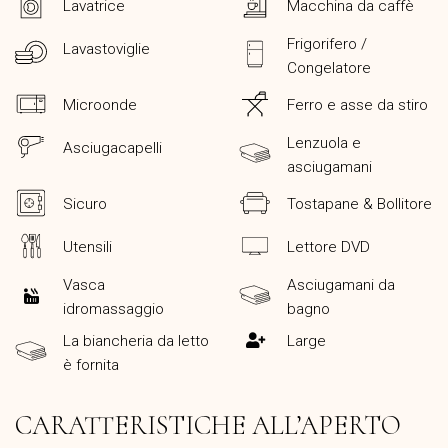
Lavatrice
Macchina da caffè
Frigorifero /
Lavastoviglie
Congelatore
Microonde
Ferro e asse da stiro
Lenzuola e
Asciugacapelli
asciugamani
Sicuro
Tostapane & Bollitore
Utensili
Lettore DVD
Vasca
Asciugamani da
idromassaggio
bagno
La biancheria da letto
Large
è fornita
CARATTERISTICHE ALL’APERTO