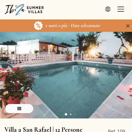
×
2 notti o più · Date selezionate
Villa a San Rafael | 12 Persone
Ref. 109