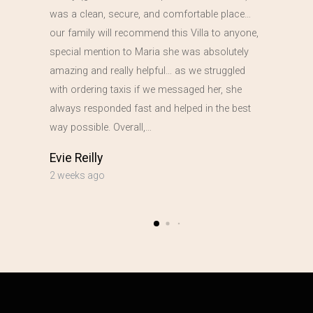
was a clean, secure, and comfortable place…
our family will recommend this Villa to anyone,
special mention to Maria she was absolutely
amazing and really helpful… as we struggled
with ordering taxis if we messaged her, she
always responded fast and helped in the best
way possible. Overall,…
Evie Reilly
2 weeks ago