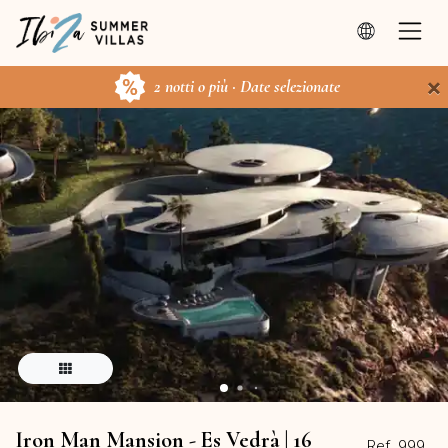
×
2 notti o più · Date selezionate
Iron Man Mansion - Es Vedrà | 16
Ref. 999