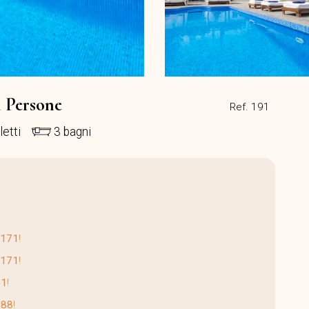
11 Persone
Ref. 191
letti
3 bagni
3171
!
3171
!
51
!
888
!