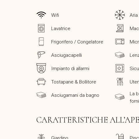
Wifi
Aria
Lavatrice
Mac
Frigorifero / Congelatore
Mic
Asciugacapelli
Lenz
Impianto di allarmi
Sicu
Tostapane & Bollitore
Uten
La b
Asciugamani da bagno
forn
CARATTERISTICHE ALL’AP
Giardino
Pisc