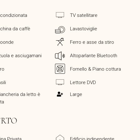
 condizionata
TV satellitare
china da caffè
Lavastoviglie
roonde
Ferro e asse da stiro
uola e asciugamani
Altoparlante Bluetooth
ro
Fornello & Piano cottura
sili
Lettore DVD
iancheria da letto è
Large
ita
ERTO
ina Privata
Edificio indipendente