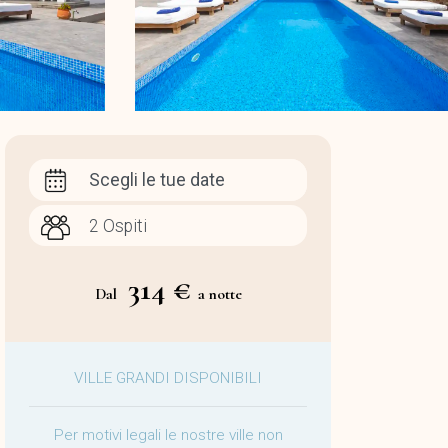
Scegli le tue date
314 €
Dal
a notte
VILLE GRANDI DISPONIBILI
Per motivi legali le nostre ville non