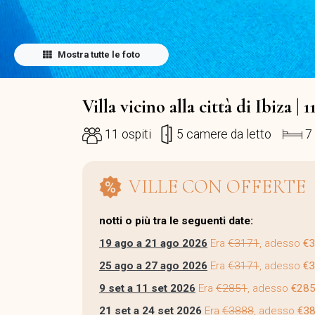
Mostra tutte le foto
Villa vicino alla città di Ibiza | 
11 ospiti
5 camere da letto
7 
VILLE CON OFFERTE
notti o più tra le seguenti date:
19 ago a 21 ago 2026
Era
€3171
, adesso
€
25 ago a 27 ago 2026
Era
€3171
, adesso
€
9 set a 11 set 2026
Era
€2851
, adesso
€28
21 set a 24 set 2026
Era
€3888
, adesso
€3