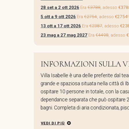
28 set a 2 ott 2026
Era
€3788
, adesso
€378
5 ott a 9 ott 2026
Era
€2754
, adesso
€2754
!
13 ott a 17 ott 2026
Era
€2387
, adesso
€23
23 mag a 27 mag 2027
Era
€4498
, adesso
€
INFORMAZIONI SULLA V
Villa Isabelle è una delle preferite dal te
grande e spaziosa situata nella città di I
ospitare 10 persone in totale, con la cas
dependance separata che può ospitare 2 
bagni. Completa di aria condizionata, pisci
VEDI DI PIÙ