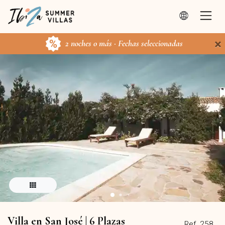
×
2 noches o más · Fechas seleccionadas
Villa en San José | 6 Plazas
Ref. 258