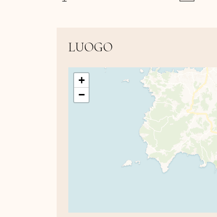
LUOGO
+
−