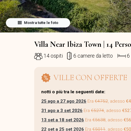
Mostra tutte le foto
Villa Near Ibiza Town | 14 Pers
14 ospiti
6 camere da letto
6 
VILLE CON OFFERTE
notti o più tra le seguenti date:
25 ago a 27 ago 2026
Era
€4752
, adesso
€
31 ago a 3 set 2026
Era
€5274
, adesso
€52
13 set a 18 set 2026
Era
€5638
, adesso
€5
22 set a 25 set 2026
Era
€5011
, adesso
€5