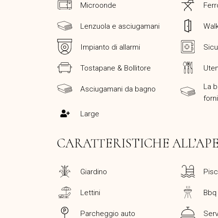
Microonde
Ferr
Lenzuola e asciugamani
Wal
Impianto di allarmi
Sicu
Tostapane & Bollitore
Uten
La b
Asciugamani da bagno
forn
Large
CARATTERISTICHE ALL’AP
Giardino
Pisc
Lettini
Bbq
Parcheggio auto
Serv