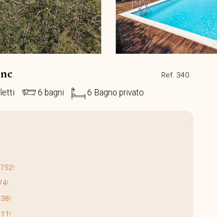
one
Ref. 340
letti
6 bagni
6 Bagno privato
4752
!
74
!
638
!
011
!