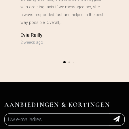
with ordering taxis if we messaged her, she
always responded fast and helped in the best
way possible. Overall,…
Evie Reilly
2 weeks ago
AANBIEDINGEN & KORTINGEN