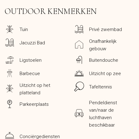
OUTDOOR KENMERKEN
Tuin
Privé zwembad
Onafhankelijk
Jacuzzi Bad
gebouw
Ligstoelen
Buitendouche
Barbecue
Uitzicht op zee
Uitzicht op het
Tafeltennis
platteland
Pendeldienst
Parkeerplaats
van/naar de
luchthaven
beschikbaar
Conciërgediensten