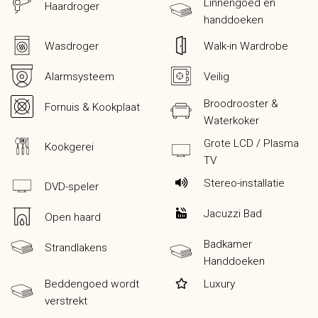
Linnengoed en
Haardroger
handdoeken
Wasdroger
Walk-in Wardrobe
Alarmsysteem
Veilig
Broodrooster &
Fornuis & Kookplaat
Waterkoker
Grote LCD / Plasma
Kookgerei
TV
Stereo-installatie
DVD-speler
Jacuzzi Bad
Open haard
Badkamer
Strandlakens
Handdoeken
Beddengoed wordt
Luxury
verstrekt