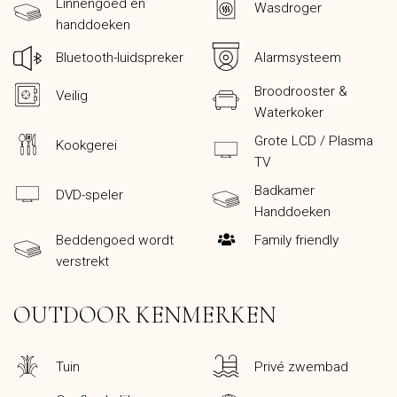
Linnengoed en
Wasdroger
handdoeken
Bluetooth-luidspreker
Alarmsysteem
Broodrooster &
Veilig
Waterkoker
Grote LCD / Plasma
Kookgerei
TV
Badkamer
DVD-speler
Handdoeken
Beddengoed wordt
Family friendly
verstrekt
OUTDOOR KENMERKEN
Tuin
Privé zwembad