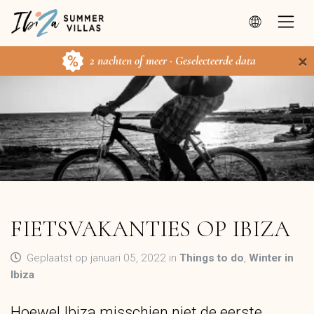
×
2 nachten of meer · Geselecteerde data
FIETSVAKANTIES OP IBIZA
Geplaatst op januari 05, 2022 in
Things to do
,
Winter in
Ibiza
Hoewel Ibiza misschien niet de eerste