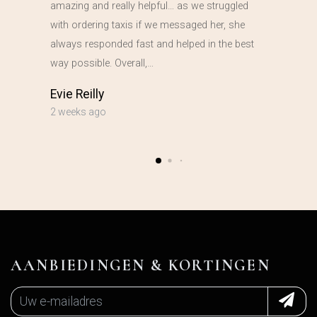
amazing and really helpful… as we struggled
with ordering taxis if we messaged her, she
always responded fast and helped in the best
way possible. Overall,…
Evie Reilly
2 weeks ago
AANBIEDINGEN & KORTINGEN