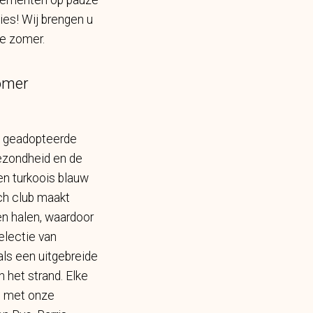
venementen op pauze
ies! Wij brengen u
ze zomer.
zomer
de geadopteerde
gezondheid en de
 en turkoois blauw
ch club maakt
en halen, waardoor
electie van
als een uitgebreide
 het strand. Elke
t met onze