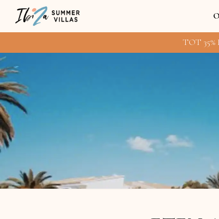
O
TOT 35% 