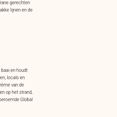
errane gerechten
rakke lijnen en de
 baai en houdt
en, locals en
crème van de
n op het strand,
e beroemde Global