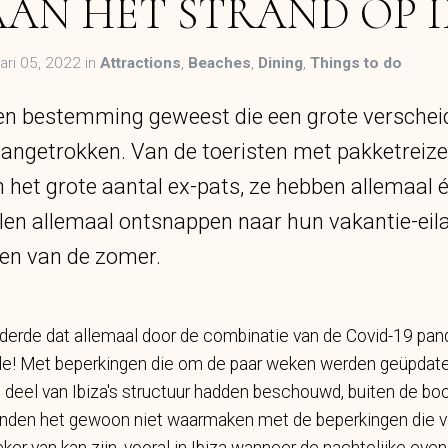
AAN HET STRAND OP I
ari 05, 2022 in
Attractions
,
Beaches
,
Dining
,
Things to do
d een bestemming geweest die een grote versche
aangetrokken. Van de toeristen met pakketreizen
n het grote aantal ex-pats, ze hebben allemaal 
len allemaal ontsnappen naar hun vakantie-eil
n van de zomer.
erde dat allemaal door de combinatie van de Covid-19 pand
de! Met beperkingen die om de paar weken werden geüpdatet
 deel van Ibiza's structuur hadden beschouwd, buiten de boo
den het gewoon niet waarmaken met de beperkingen die va