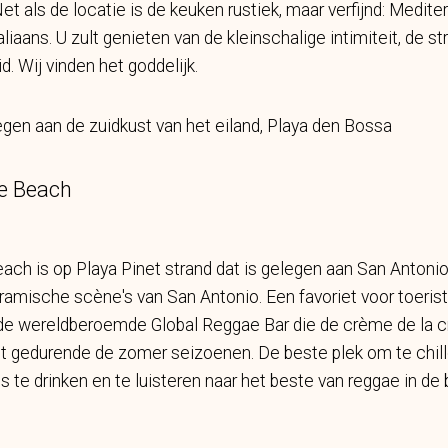
et als de locatie is de keuken rustiek, maar verfijnd: Medit
liaans. U zult genieten van de kleinschalige intimiteit, de st
d. Wij vinden het goddelijk.
en aan de zuidkust van het eiland, Playa den Bossa
e Beach
h is op Playa Pinet strand dat is gelegen aan San Antonio
amische scène's van San Antonio. Een favoriet voor toerist
e wereldberoemde Global Reggae Bar die de crème de la 
 gedurende de zomer seizoenen. De beste plek om te chille
s te drinken en te luisteren naar het beste van reggae in d