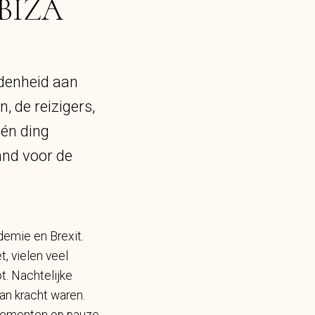
BIZA
idenheid aan
, de reizigers,
één ding
and voor de
emie en Brexit.
, vielen veel
t. Nachtelijke
n kracht waren.