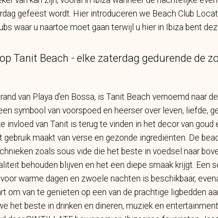
eker van kan zijn, vooral in Ibiza wanneer de nachtelijke e
verdag gefeest wordt. Hier introduceren we Beach Club Locat
bs waar u naartoe moet gaan terwijl u hier in Ibiza bent de
 op Tanit Beach - elke zaterdag gedurende de 
trand van Playa d'en Bossa, is Tanit Beach vernoemd naar 
 een symbool van voorspoed en heerser over leven, liefde, 
e invloed van Tanit is terug te vinden in het decor van goud
t gebruik maakt van verse en gezonde ingrediënten. De bea
chnieken zoals sous vide die het beste in voedsel naar bov
aliteit behouden blijven en het een diepe smaak krijgt. Een s
s voor warme dagen en zwoele nachten is beschikbaar, even
aart om van te genieten op een van de prachtige ligbedden aan
we het beste in drinken en dineren, muziek en entertainmen