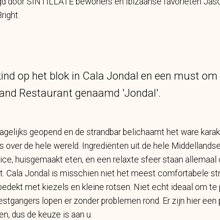
gd door SINTILLATE bewoners en Ibizaanse favorieten Jaso
right.
ind op het blok in Cala Jondal en een must om 
rand Restaurant genaamd 'Jondal'.
dagelijks geopend en de strandbar belichaamt het ware kara
rs over de hele wereld. Ingrediënten uit de hele Middellands
ice, huisgemaakt eten, en een relaxte sfeer staan allemaal
nt. Cala Jondal is misschien niet het meest comfortabele s
 bedekt met kiezels en kleine rotsen. Niet echt ideaal om te
eestgangers lopen er zonder problemen rond. Er zijn hier een
en, dus de keuze is aan u.