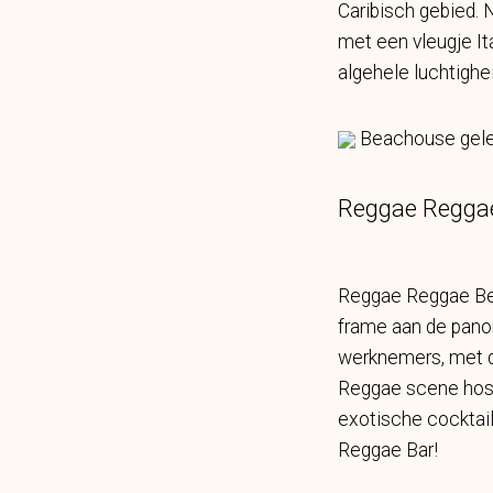
Caribisch gebied. N
met een vleugje Ita
algehele luchtighei
Beachouse geleg
Reggae Regga
Reggae Reggae Beac
frame aan de panor
werknemers, met d
Reggae scene host
exotische cocktail
Reggae Bar!