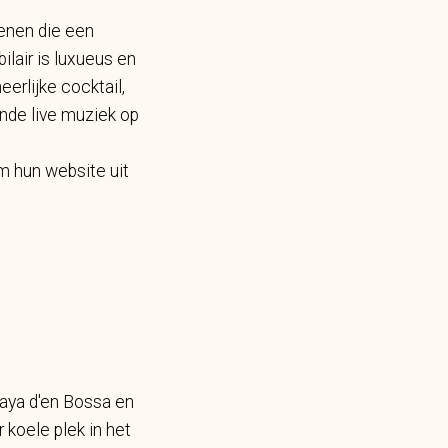
genen die een
ilair is luxueus en
erlijke cocktail,
nde live muziek op
om hun website uit
laya d'en Bossa en
 koele plek in het