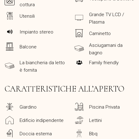
cottura
Grande TV LCD /
Utensili
Plasma
Impianto stereo
Caminetto
Asciugamani da
Balcone
bagno
La biancheria da letto
Family friendly
è fornita
CARATTERISTICHE ALL’APERTO
Giardino
Piscina Privata
Edificio indipendente
Lettini
Doccia esterna
Bbq