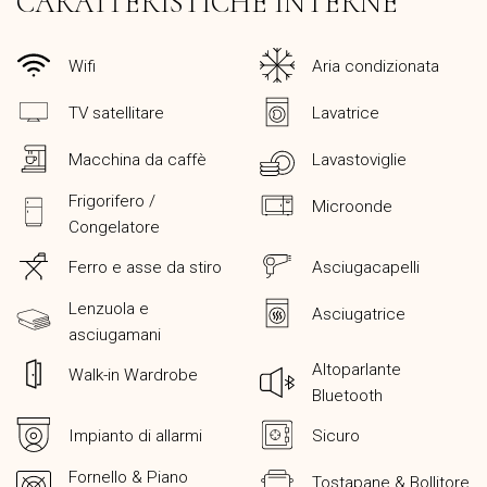
CARATTERISTICHE INTERNE
Wifi
Aria condizionata
TV satellitare
Lavatrice
Macchina da caffè
Lavastoviglie
Frigorifero /
Microonde
Congelatore
Ferro e asse da stiro
Asciugacapelli
Lenzuola e
Asciugatrice
asciugamani
Altoparlante
Walk-in Wardrobe
Bluetooth
Impianto di allarmi
Sicuro
Fornello & Piano
Tostapane & Bollitore