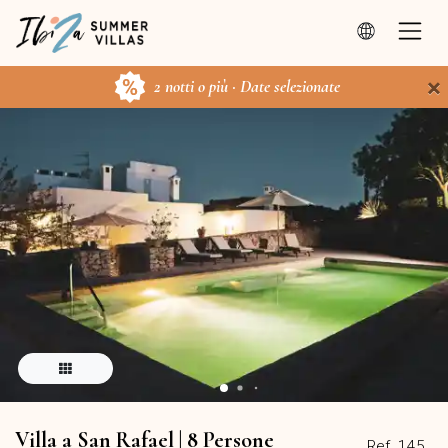
×
2 notti o più · Date selezionate
Villa a San Rafael | 8 Persone
Ref. 145