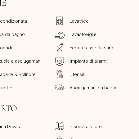
NE
 condizionata
Lavatrice
ca da bagno
Lavastoviglie
roonde
Ferro e asse da stiro
uola e asciugamani
Impianto di allarmi
apane & Bollitore
Utensili
inetto
Asciugamani da bagno
ERTO
ina Privata
Piscina a sfioro