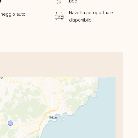
ni
Bbq
Navetta aeroportuale
cheggio auto
disponibile