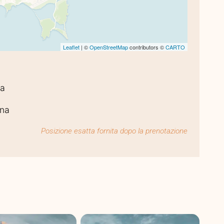
Leaflet
| ©
OpenStreetMap
contributors ©
CARTO
za
ina
Posizione esatta fornita dopo la prenotazione