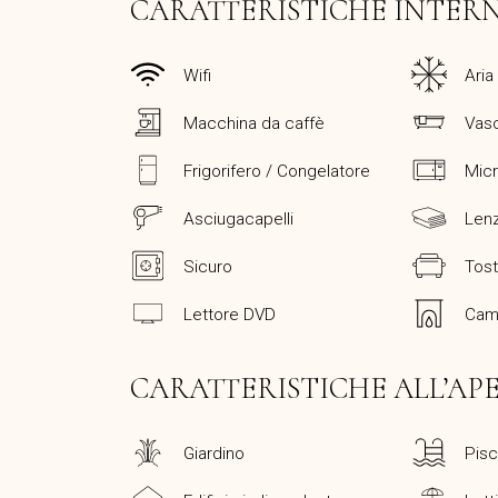
CARATTERISTICHE INTER
Wifi
Aria
Macchina da caffè
Vas
Frigorifero / Congelatore
Mic
Asciugacapelli
Lenz
Sicuro
Tost
Lettore DVD
Cam
CARATTERISTICHE ALL’AP
Giardino
Pisc