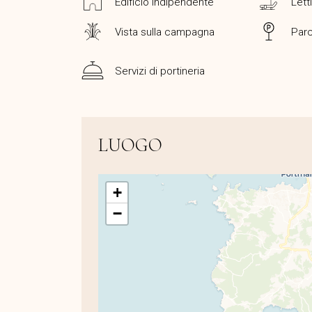
Edificio indipendente
Letti
Vista sulla campagna
Par
Servizi di portineria
LUOGO
+
−