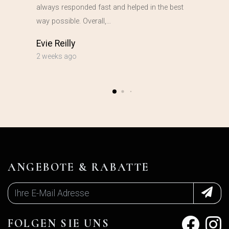
always responded fast and helped in the best
way possible. Overall,…
Evie Reilly
2 weeks ago
ANGEBOTE & RABATTE
FOLGEN SIE UNS