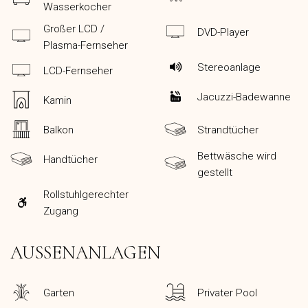
Wasserkocher
Großer LCD /
DVD-Player
Plasma-Fernseher
Stereoanlage
LCD-Fernseher
Jacuzzi-Badewanne
Kamin
Balkon
Strandtücher
Bettwäsche wird
Handtücher
gestellt
Rollstuhlgerechter
Zugang
AUSSENANLAGEN
Garten
Privater Pool