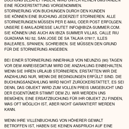
EINE RÜCKERSTATTUNG VORGENOMMEN.
STORNIERUNG VON BUCHUNGEN DURCH DEN KUNDEN
SIE KÖNNEN EINE BUCHUNG JEDERZEIT STORNIEREN. ALLE
STORNIERUNGEN MÜSSEN PER E-MAIL ODER POST ERFOLGEN.
UNSERE E-MAIL-ADRESSE LAUTET
INFO@IBIZA-SUMMER.COM
.
SIE KÖNNEN UNS AUCH AN IBIZA SUMMER VILLAS, CALLE RIU
GUADIANA NU 52, SAN JOSE DE SA TALAIA 07817, ILLES
BALEARES, SPANIEN, SCHREIBEN. SIE MÜSSEN DEN GRUND
FÜR DIE STORNIERUNG ANGEBEN.
BEI EINER STORNIERUNG INNERHALB VON NEUNZIG (90) TAGEN
VOR DEM ANREISEDATUM WIRD DIE ANZAHLUNG EINBEHALTEN.
WENN SIE IHREN URLAUB STORNIEREN, ERSTATTEN WIR DIE
ANZAHLUNG NUR, WENN DIE BEDINGUNGEN ERFÜLLT SIND. DIE
BUCHUNGSANZAHLUNG WIRD NICHT ZURÜCKERSTATTET, ES SEI
DENN, DAS OBJEKT WIRD ZUM VOLLEN PREIS UMGEBUCHT UND
DER EIGENTÜMER STIMMT DEM ZU. WIR WERDEN UNS
BEMÜHEN, EINE ERSATZBUCHUNG FÜR IHR OBJEKT ZU FINDEN,
WAS OFT MÖGLICH IST, ABER NICHT GARANTIERT WERDEN
KANN.
WENN IHRE VILLENBUCHUNG VON HÖHERER GEWALT
BETROFFEN IST, HABEN SIE KEINEN ANSPRUCH AUF EINE