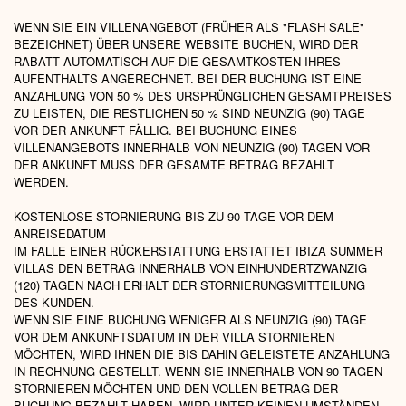
WENN SIE EIN VILLENANGEBOT (FRÜHER ALS "FLASH SALE"
BEZEICHNET) ÜBER UNSERE WEBSITE BUCHEN, WIRD DER
RABATT AUTOMATISCH AUF DIE GESAMTKOSTEN IHRES
AUFENTHALTS ANGERECHNET. BEI DER BUCHUNG IST EINE
ANZAHLUNG VON 50 % DES URSPRÜNGLICHEN GESAMTPREISES
ZU LEISTEN, DIE RESTLICHEN 50 % SIND NEUNZIG (90) TAGE
VOR DER ANKUNFT FÄLLIG. BEI BUCHUNG EINES
VILLENANGEBOTS INNERHALB VON NEUNZIG (90) TAGEN VOR
DER ANKUNFT MUSS DER GESAMTE BETRAG BEZAHLT
WERDEN.
KOSTENLOSE STORNIERUNG BIS ZU 90 TAGE VOR DEM
ANREISEDATUM
IM FALLE EINER RÜCKERSTATTUNG ERSTATTET IBIZA SUMMER
VILLAS DEN BETRAG INNERHALB VON EINHUNDERTZWANZIG
(120) TAGEN NACH ERHALT DER STORNIERUNGSMITTEILUNG
DES KUNDEN.
WENN SIE EINE BUCHUNG WENIGER ALS NEUNZIG (90) TAGE
VOR DEM ANKUNFTSDATUM IN DER VILLA STORNIEREN
MÖCHTEN, WIRD IHNEN DIE BIS DAHIN GELEISTETE ANZAHLUNG
IN RECHNUNG GESTELLT. WENN SIE INNERHALB VON 90 TAGEN
STORNIEREN MÖCHTEN UND DEN VOLLEN BETRAG DER
BUCHUNG BEZAHLT HABEN, WIRD UNTER KEINEN UMSTÄNDEN