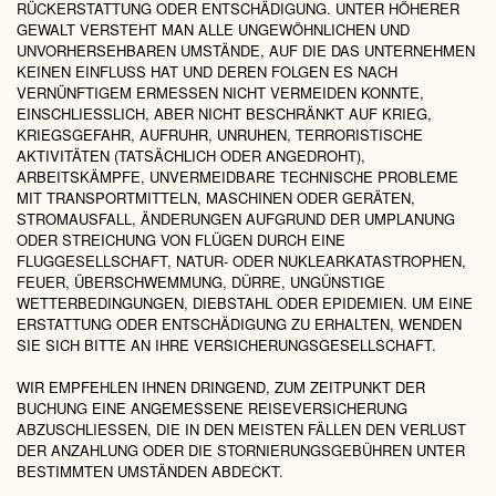
RÜCKERSTATTUNG ODER ENTSCHÄDIGUNG. UNTER HÖHERER
GEWALT VERSTEHT MAN ALLE UNGEWÖHNLICHEN UND
UNVORHERSEHBAREN UMSTÄNDE, AUF DIE DAS UNTERNEHMEN
KEINEN EINFLUSS HAT UND DEREN FOLGEN ES NACH
VERNÜNFTIGEM ERMESSEN NICHT VERMEIDEN KONNTE,
EINSCHLIESSLICH, ABER NICHT BESCHRÄNKT AUF KRIEG, K
RIEGSGEFAHR, AUFRUHR, UNRUHEN, TERRORISTISCHE A
KTIVITÄTEN (TATSÄCHLICH ODER ANGEDROHT), A
RBEITSKÄMPFE, UNVERMEIDBARE TECHNISCHE PROBLEME M
IT TRANSPORTMITTELN, MASCHINEN ODER GERÄTEN, S
TROMAUSFALL, ÄNDERUNGEN AUFGRUND DER UMPLANUNG O
DER STREICHUNG VON FLÜGEN DURCH EINE F
LUGGESELLSCHAFT, NATUR- ODER NUKLEARKATASTROPHEN, F
EUER, ÜBERSCHWEMMUNG, DÜRRE, UNGÜNSTIGE W
ETTERBEDINGUNGEN, DIEBSTAHL ODER EPIDEMIEN. UM EINE E
RSTATTUNG ODER ENTSCHÄDIGUNG ZU ERHALTEN, WENDEN S
IE SICH BITTE AN IHRE VERSICHERUNGSGESELLSCHAFT.
WIR EMPFEHLEN IHNEN DRINGEND, ZUM ZEITPUNKT DER
BUCHUNG EINE ANGEMESSENE REISEVERSICHERUNG
ABZUSCHLIESSEN, DIE IN DEN MEISTEN FÄLLEN DEN VERLUST D
ER ANZAHLUNG ODER DIE STORNIERUNGSGEBÜHREN UNTER B
ESTIMMTEN UMSTÄNDEN ABDECKT.