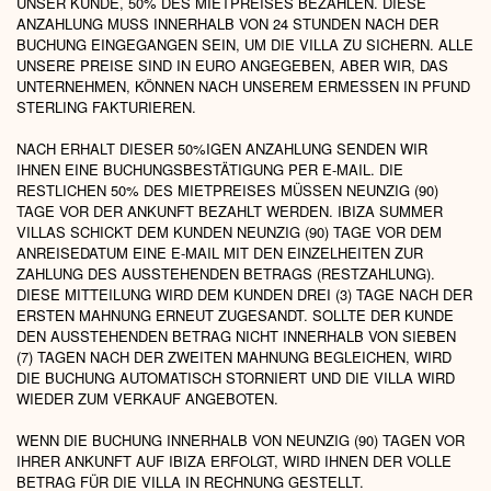
UNSER KUNDE, 50% DES MIETPREISES BEZAHLEN. DIESE
ANZAHLUNG MUSS INNERHALB VON 24 STUNDEN NACH DER
BUCHUNG EINGEGANGEN SEIN, UM DIE VILLA ZU SICHERN. ALLE
UNSERE PREISE SIND IN EURO ANGEGEBEN, ABER WIR, DAS
UNTERNEHMEN, KÖNNEN NACH UNSEREM ERMESSEN IN PFUND
STERLING FAKTURIEREN.
NACH ERHALT DIESER 50%IGEN ANZAHLUNG SENDEN WIR
IHNEN EINE BUCHUNGSBESTÄTIGUNG PER E-MAIL. DIE
RESTLICHEN 50% DES MIETPREISES MÜSSEN NEUNZIG (90)
TAGE VOR DER ANKUNFT BEZAHLT WERDEN. IBIZA SUMMER
VILLAS SCHICKT DEM KUNDEN NEUNZIG (90) TAGE VOR DEM
ANREISEDATUM EINE E-MAIL MIT DEN EINZELHEITEN ZUR
ZAHLUNG DES AUSSTEHENDEN BETRAGS (RESTZAHLUNG).
DIESE MITTEILUNG WIRD DEM KUNDEN DREI (3) TAGE NACH DER
ERSTEN MAHNUNG ERNEUT ZUGESANDT. SOLLTE DER KUNDE
DEN AUSSTEHENDEN BETRAG NICHT INNERHALB VON SIEBEN
(7) TAGEN NACH DER ZWEITEN MAHNUNG BEGLEICHEN, WIRD
DIE BUCHUNG AUTOMATISCH STORNIERT UND DIE VILLA WIRD
WIEDER ZUM VERKAUF ANGEBOTEN.
WENN DIE BUCHUNG INNERHALB VON NEUNZIG (90) TAGEN VOR
IHRER ANKUNFT AUF IBIZA ERFOLGT, WIRD IHNEN DER VOLLE
BETRAG FÜR DIE VILLA IN RECHNUNG GESTELLT.