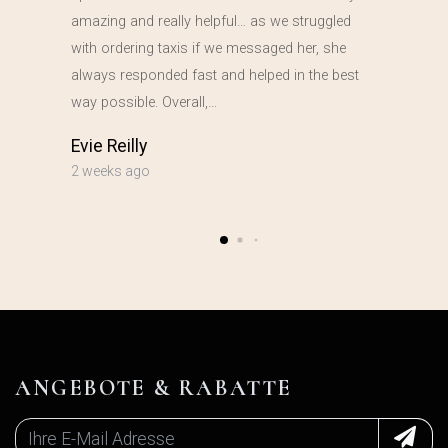
amazing and really helpful… as we struggled
with ordering taxis if we messaged her, she
always responded fast and helped in the best
way possible. Overall,…
Evie Reilly
2 weeks ago
ANGEBOTE & RABATTE