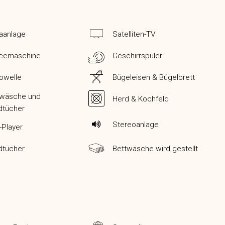
aanlage
Satelliten-TV
feemaschine
Geschirrspüler
owelle
Bügeleisen & Bügelbrett
twäsche und
Herd & Kochfeld
dtücher
Stereoanlage
-Player
dtücher
Bettwäsche wird gestellt