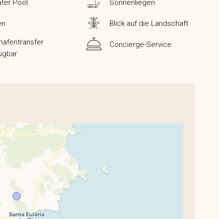
ater Pool
Sonnenliegen
en
Blick auf die Landschaft
hafentransfer
Concierge-Service
ügbar