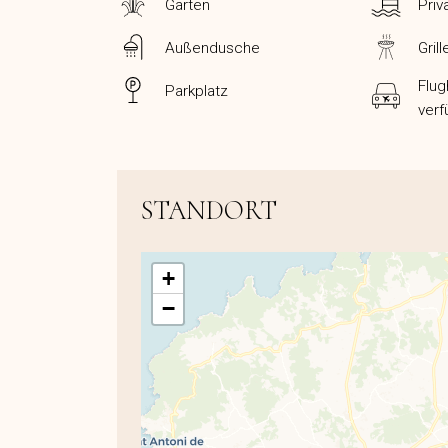
Garten
Priv
Außendusche
Grill
Flug
Parkplatz
verf
STANDORT
+
−